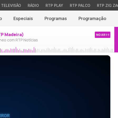
TELEVISÃO
RÁDIO
RTP PLAY
RTP PALCO
RTP ZIG ZA
o
Especiais
Programas
Programação
TP Madeira)
NO AR
neo com RTP Notícias
RROR