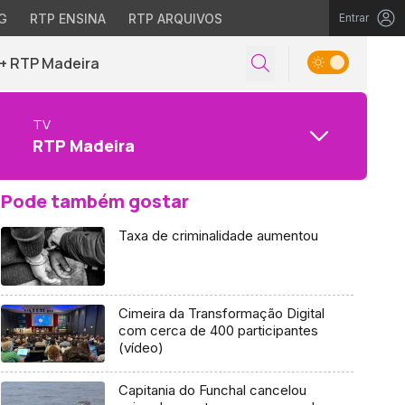
G
RTP ENSINA
RTP ARQUIVOS
Entrar
+ RTP Madeira
TV
RTP Madeira
Pode também gostar
Taxa de criminalidade aumentou
Cimeira da Transformação Digital
com cerca de 400 participantes
(vídeo)
Capitania do Funchal cancelou