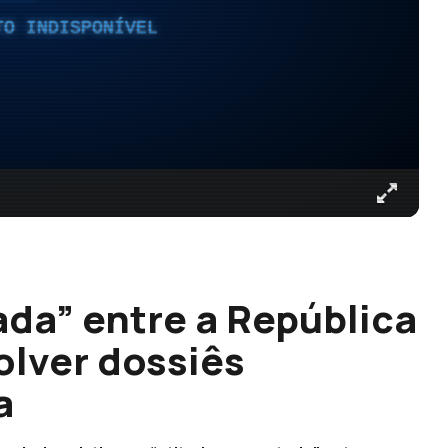
TO INDISPONÍVEL
ada” entre a República
olver dossiês
a