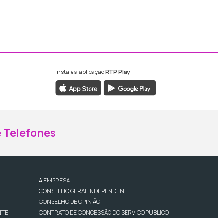
Instale a aplicação
RTP Play
ebook da RTP Madeira
nstagram da RTP Madeira
 Telefones
A EMPRESA
CONSELHO GERAL INDEPENDENTE
CONSELHO DE OPINIÃO
NTE
CONTRATO DE CONCESSÃO DO SERVIÇO PÚBLICO