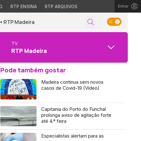
G
RTP ENSINA
RTP ARQUIVOS
Entrar
+ RTP Madeira
TV
RTP Madeira
Pode também gostar
Madeira continua sem novos
casos de Covid-19 (Vídeo)
Capitania do Porto do Funchal
prolonga aviso de agitação forte
até 4.ª feira
Especialistas alertam para as