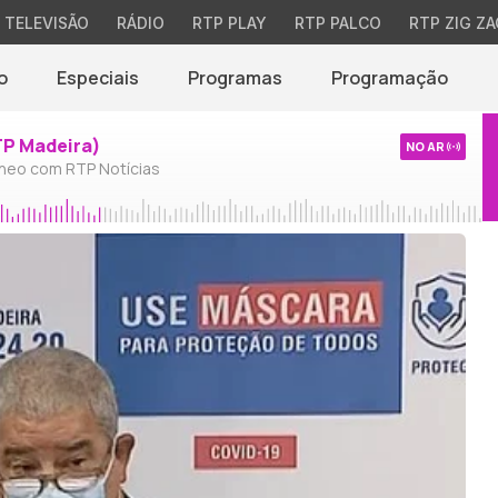
TELEVISÃO
RÁDIO
RTP PLAY
RTP PALCO
RTP ZIG ZA
o
Especiais
Programas
Programação
TP Madeira)
NO AR
neo com RTP Notícias