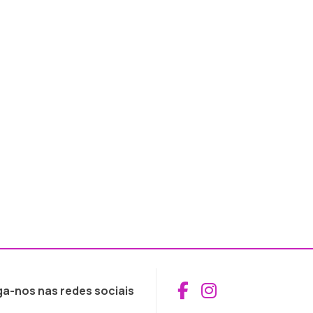
Aceder ao Fac
Aceder ao I
ga-nos nas redes sociais