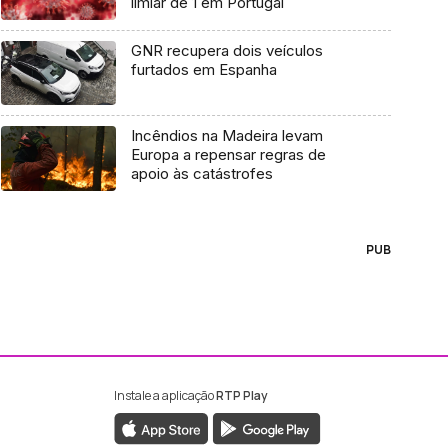
limiar de 1 em Portugal
GNR recupera dois veículos
furtados em Espanha
Incêndios na Madeira levam
Europa a repensar regras de
apoio às catástrofes
PUB
Instale a aplicação
RTP Play
ebook da RTP Madeira
nstagram da RTP Madeira