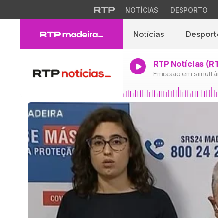
NOTÍCIAS
DESPORTO
Notícias
Desport
RTP Notícias (R
Emissão em simultâ