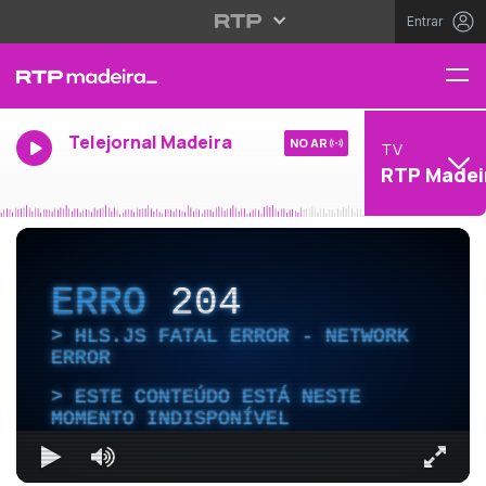
Entrar
Telejornal Madeira
NO AR
TV
RTP Madei
ERRO
204
HLS.JS FATAL ERROR - NETWORK
ERROR
ESTE CONTEÚDO ESTÁ NESTE
MOMENTO INDISPONÍVEL