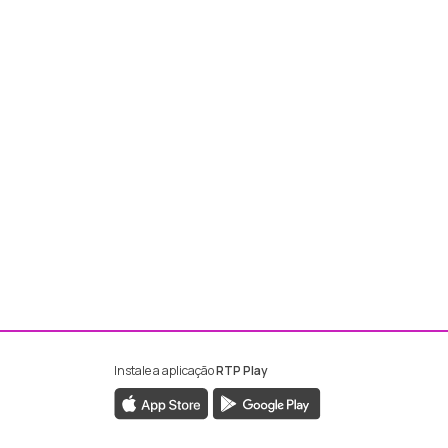
Instale a aplicação
RTP Play
ebook da RTP Madeira
nstagram da RTP Madeira