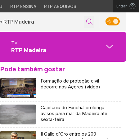
G
RTP ENSINA
RTP ARQUIVOS
Entrar
+ RTP Madeira
TV
RTP Madeira
Pode também gostar
Formação de proteção civil
decorre nos Açores (vídeo)
Capitania do Funchal prolonga
avisos para mar da Madeira até
sexta-feira
Il Gallo d`Oro entre os 200