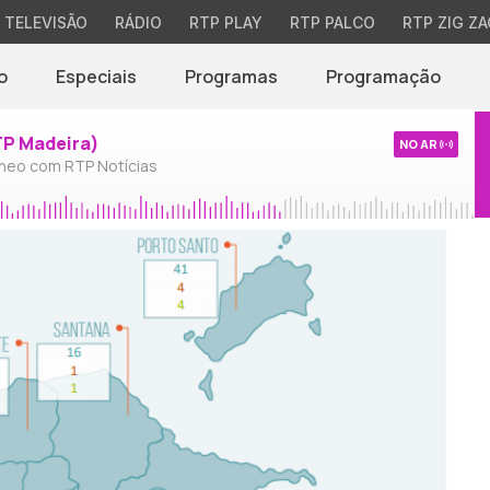
TELEVISÃO
RÁDIO
RTP PLAY
RTP PALCO
RTP ZIG ZA
o
Especiais
Programas
Programação
TP Madeira)
NO AR
neo com RTP Notícias