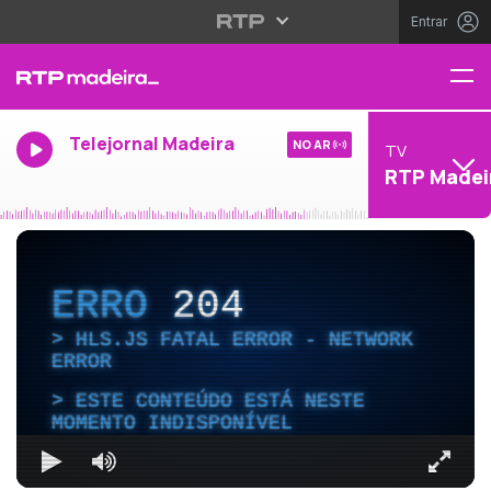
Entrar
Telejornal Madeira
NO AR
TV
RTP Madei
ERRO
204
HLS.JS FATAL ERROR - NETWORK
ERROR
ESTE CONTEÚDO ESTÁ NESTE
MOMENTO INDISPONÍVEL