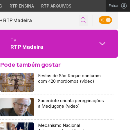
G
RTP ENSINA
RTP ARQUIVOS
Entrar
+ RTP Madeira
TV
RTP Madeira
Pode também gostar
Festas de São Roque contaram
com 420 mordomos (vídeo)
Sacerdote orienta peregrinações
a Medjugorje (vídeo)
Mecanismo Nacional