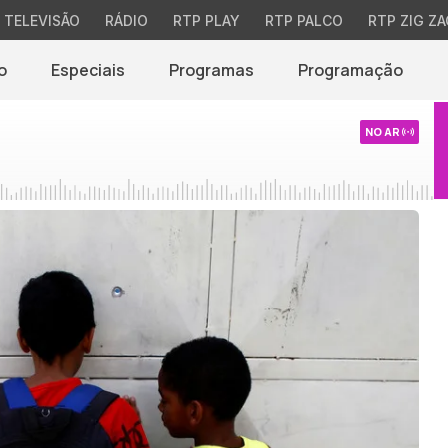
TELEVISÃO
RÁDIO
RTP PLAY
RTP PALCO
RTP ZIG ZA
o
Especiais
Programas
Programação
NO AR