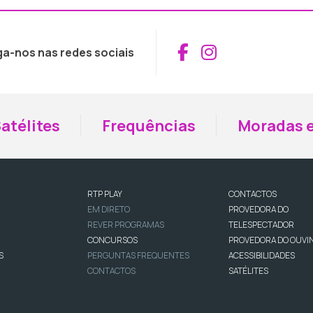
Aceder ao Fac
Aceder ao I
ga-nos nas redes sociais
atélites
Frequências
Moradas e
RTP PLAY
CONTACTOS
EM DIRETO
PROVEDORA DO
REVER PROGRAMAS
TELESPECTADOR
CONCURSOS
PROVEDORA DO OUVI
S
PERGUNTAS FREQUENTES
ACESSIBILIDADES
CONTACTOS
SATÉLITES