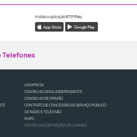
Instale a aplicação
RTP Play
ebook da RTP Madeira
nstagram da RTP Madeira
 Telefones
A EMPRESA
CONSELHO GERAL INDEPENDENTE
CONSELHO DE OPINIÃO
NTE
CONTRATO DE CONCESSÃO DO SERVIÇO PÚBLICO
DE RÁDIO E TELEVISÃO
RGPD
GESTÃO DAS DEFINIÇÕES DE COOKIES