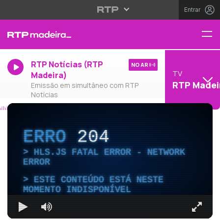
Entrar
RTP Notícias (RTP
NO AR
TV
Madeira)
RTP Madei
Emissão em simultâneo com RTP
Notícias
ERRO
204
HLS.JS FATAL ERROR - NETWORK
ERROR
ESTE CONTEÚDO ESTÁ NESTE
MOMENTO INDISPONÍVEL