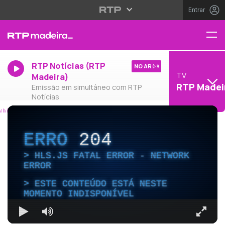
Entrar
RTP Notícias (RTP
NO AR
TV
Madeira)
RTP Madei
Emissão em simultâneo com RTP
Notícias
ERRO
204
HLS.JS FATAL ERROR - NETWORK
ERROR
ESTE CONTEÚDO ESTÁ NESTE
MOMENTO INDISPONÍVEL