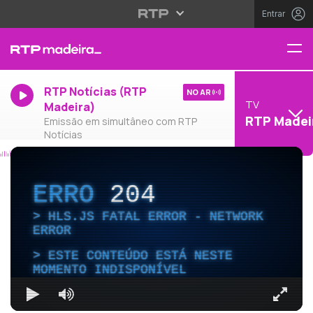
Entrar
RTP Notícias (RTP
NO AR
TV
Madeira)
RTP Madei
Emissão em simultâneo com RTP
Notícias
ERRO
204
HLS.JS FATAL ERROR - NETWORK
ERROR
ESTE CONTEÚDO ESTÁ NESTE
MOMENTO INDISPONÍVEL