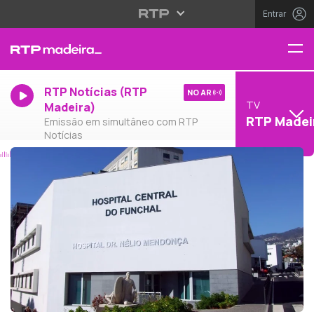
Entrar
RTP Notícias (RTP
NO AR
TV
Madeira)
RTP Madei
Emissão em simultâneo com RTP
Notícias