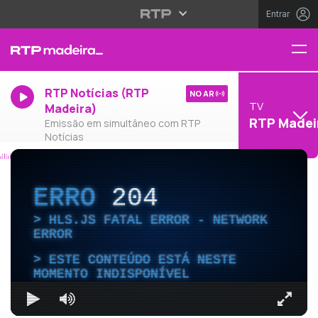
Entrar
RTP Notícias (RTP
NO AR
TV
Madeira)
RTP Madei
Emissão em simultâneo com RTP
Notícias
ERRO
204
HLS.JS FATAL ERROR - NETWORK
ERROR
ESTE CONTEÚDO ESTÁ NESTE
MOMENTO INDISPONÍVEL