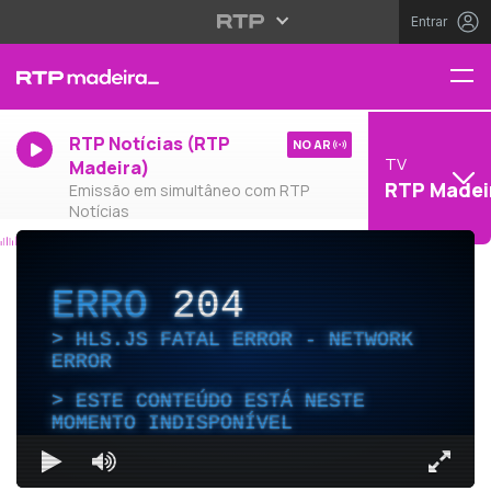
Entrar
RTP Notícias (RTP
NO AR
TV
Madeira)
RTP Madei
Emissão em simultâneo com RTP
Notícias
ERRO
204
HLS.JS FATAL ERROR - NETWORK
ERROR
ESTE CONTEÚDO ESTÁ NESTE
MOMENTO INDISPONÍVEL