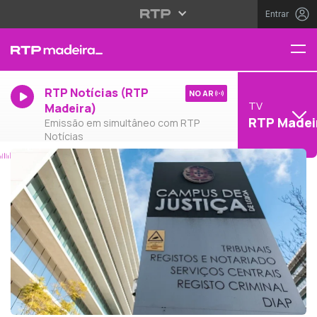
Entrar
RTP Notícias (RTP
NO AR
TV
Madeira)
RTP Madei
Emissão em simultâneo com RTP
Notícias