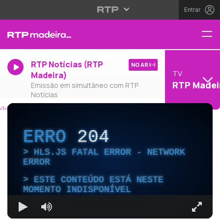
Entrar
RTP Notícias (RTP
NO AR
TV
Madeira)
RTP Madei
Emissão em simultâneo com RTP
Notícias
ERRO
204
HLS.JS FATAL ERROR - NETWORK
ERROR
ESTE CONTEÚDO ESTÁ NESTE
MOMENTO INDISPONÍVEL