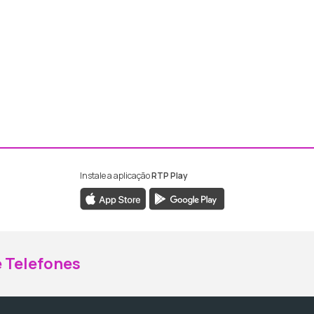
Instale a aplicação
RTP Play
ebook da RTP Madeira
nstagram da RTP Madeira
 Telefones