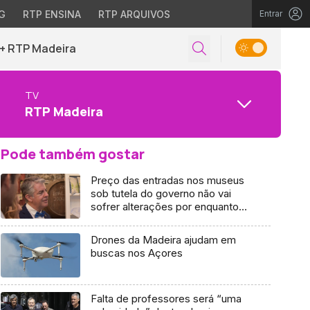
G
RTP ENSINA
RTP ARQUIVOS
Entrar
+ RTP Madeira
TV
RTP Madeira
Pode também gostar
Preço das entradas nos museus
sob tutela do governo não vai
sofrer alterações por enquanto
(áudio)
Drones da Madeira ajudam em
buscas nos Açores
Falta de professores será “uma