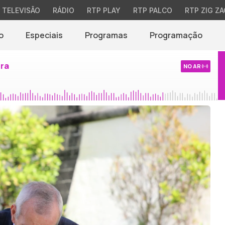
TELEVISÃO
RÁDIO
RTP PLAY
RTP PALCO
RTP ZIG ZA
o
Especiais
Programas
Programação
ira
NO AR