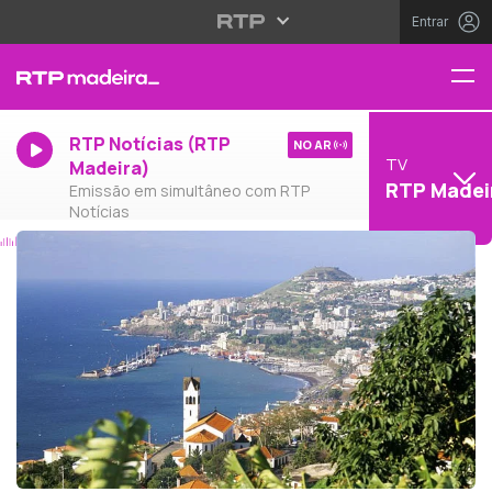
Entrar
RTP Notícias (RTP
NO AR
TV
Madeira)
RTP Madei
Emissão em simultâneo com RTP
Notícias