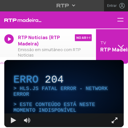
Entrar
RTP Notícias (RTP
NO AR
TV
Madeira)
RTP Madei
Emissão em simultâneo com RTP
Notícias
ERRO
204
HLS.JS FATAL ERROR - NETWORK
ERROR
ESTE CONTEÚDO ESTÁ NESTE
MOMENTO INDISPONÍVEL