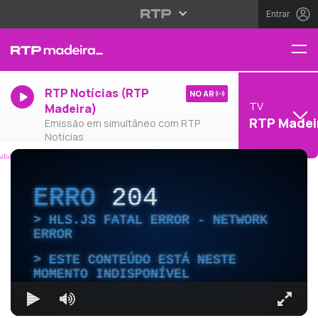
Entrar
RTP Notícias (RTP
NO AR
TV
Madeira)
RTP Madei
Emissão em simultâneo com RTP
Notícias
ERRO
204
HLS.JS FATAL ERROR - NETWORK
ERROR
ESTE CONTEÚDO ESTÁ NESTE
MOMENTO INDISPONÍVEL