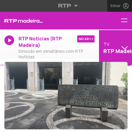
Entrar
RTP Notícias (RTP
NO AR
TV
Madeira)
RTP Madei
Emissão em simultâneo com RTP
Notícias