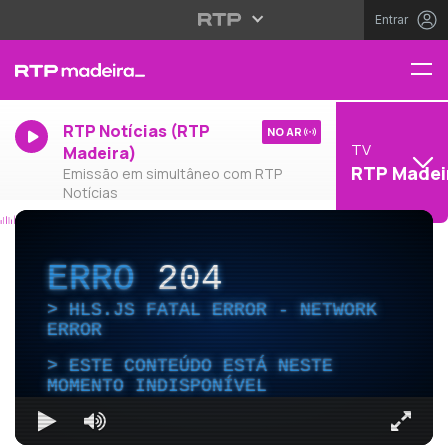
Entrar
RTP Notícias (RTP
NO AR
TV
Madeira)
RTP Madei
Emissão em simultâneo com RTP
Notícias
ERRO
204
HLS.JS FATAL ERROR - NETWORK
ERROR
ESTE CONTEÚDO ESTÁ NESTE
MOMENTO INDISPONÍVEL