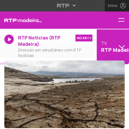
Entrar
RTP Notícias (RTP
NO AR
TV
Madeira)
RTP Madei
Emissão em simultâneo com RTP
Notícias