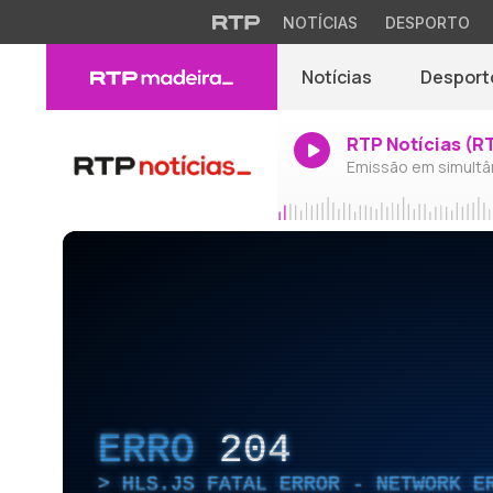
NOTÍCIAS
DESPORTO
Notícias
Desport
RTP Notícias (R
Emissão em simultâ
ERRO
204
HLS.JS FATAL ERROR - NETWORK E