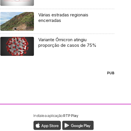
Várias estradas regionais
encerradas
Variante Ómicron atingiu
proporção de casos de 75%
PUB
Instale a aplicação
RTP Play
ebook da RTP Madeira
nstagram da RTP Madeira