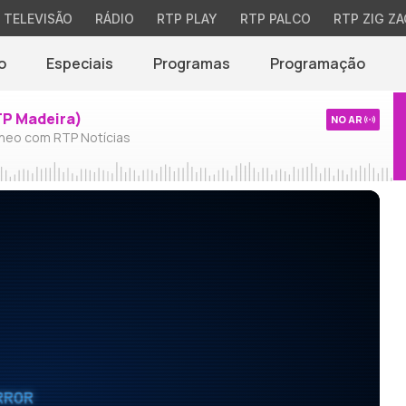
TELEVISÃO
RÁDIO
RTP PLAY
RTP PALCO
RTP ZIG ZA
o
Especiais
Programas
Programação
TP Madeira)
NO AR
neo com RTP Notícias
RROR