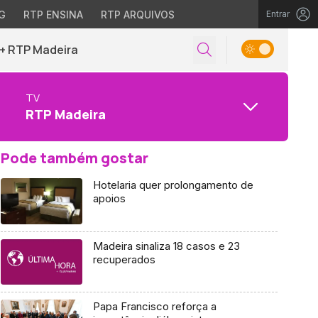
G
RTP ENSINA
RTP ARQUIVOS
Entrar
+ RTP Madeira
TV
RTP Madeira
Pode também gostar
Hotelaria quer prolongamento de
apoios
Madeira sinaliza 18 casos e 23
recuperados
Papa Francisco reforça a