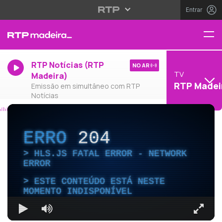
Entrar
RTP Notícias (RTP
NO AR
TV
Madeira)
RTP Madei
Emissão em simultâneo com RTP
Notícias
ERRO
204
HLS.JS FATAL ERROR - NETWORK
ERROR
ESTE CONTEÚDO ESTÁ NESTE
MOMENTO INDISPONÍVEL