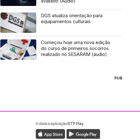
avaliado (Áudio)
DGS atualiza orientação para
equipamentos culturais
Começou hoje uma nova edição
do curso de primeiros socorros
realizado no SESARAM (áudio)
PUB
Instale a aplicação
RTP Play
ebook da RTP Madeira
nstagram da RTP Madeira