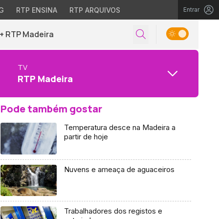
G
RTP ENSINA
RTP ARQUIVOS
Entrar
+ RTP Madeira
TV
RTP Madeira
Pode também gostar
Temperatura desce na Madeira a
partir de hoje
Nuvens e ameaça de aguaceiros
Trabalhadores dos registos e