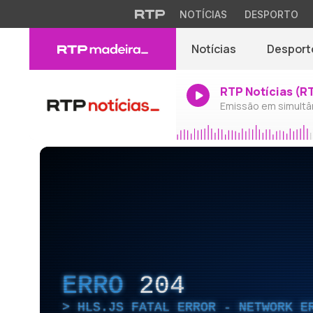
NOTÍCIAS
DESPORTO
Notícias
Desport
RTP Notícias (R
Emissão em simultâ
ERRO
204
HLS.JS FATAL ERROR - NETWORK E