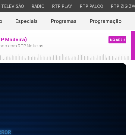
TELEVISÃO
RÁDIO
RTP PLAY
RTP PALCO
RTP ZIG ZA
o
Especiais
Programas
Programação
TP Madeira)
NO AR
neo com RTP Notícias
RROR