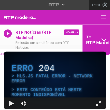
Entrar
RTP Notícias (RTP
NO AR
TV
Madeira)
RTP Madei
Emissão em simultâneo com RTP
Notícias
ERRO
204
HLS.JS FATAL ERROR - NETWORK
ERROR
ESTE CONTEÚDO ESTÁ NESTE
MOMENTO INDISPONÍVEL