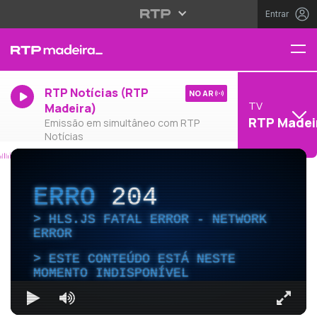
Entrar
RTP Notícias (RTP
NO AR
TV
Madeira)
RTP Madei
Emissão em simultâneo com RTP
Notícias
ERRO
204
HLS.JS FATAL ERROR - NETWORK
ERROR
ESTE CONTEÚDO ESTÁ NESTE
MOMENTO INDISPONÍVEL