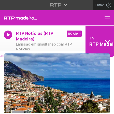
Entrar
RTP Notícias (RTP
NO AR
TV
Madeira)
RTP Madei
Emissão em simultâneo com RTP
Notícias