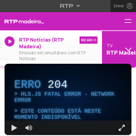
Entrar
RTP Notícias (RTP
NO AR
TV
Madeira)
RTP Madei
Emissão em simultâneo com RTP
Notícias
ERRO
204
HLS.JS FATAL ERROR - NETWORK
ERROR
ESTE CONTEÚDO ESTÁ NESTE
MOMENTO INDISPONÍVEL