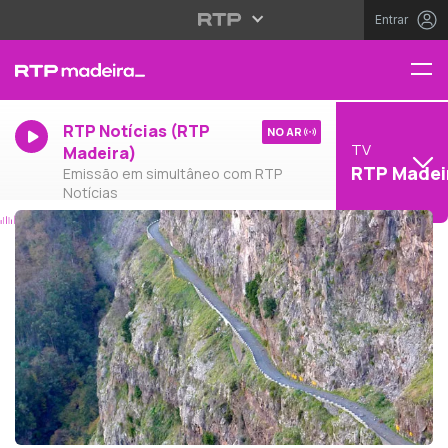
Entrar
RTP Notícias (RTP
NO AR
TV
Madeira)
RTP Madei
Emissão em simultâneo com RTP
Notícias