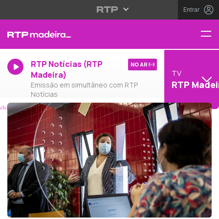
Entrar
RTP Notícias (RTP
NO AR
TV
Madeira)
RTP Madei
Emissão em simultâneo com RTP
Notícias