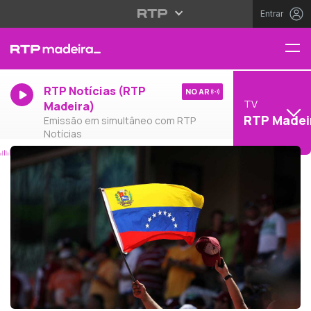
Entrar
RTP Notícias (RTP
NO AR
TV
Madeira)
RTP Madei
Emissão em simultâneo com RTP
Notícias