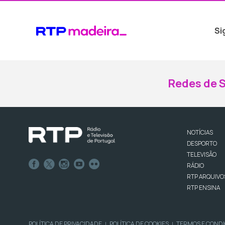
Si
Redes de S
NOTÍCIAS
DESPORTO
TELEVISÃO
RÁDIO
RTP ARQUIVO
RTP ENSINA
POLÍTICA DE PRIVACIDADE
POLÍTICA DE COOKIES
TERMOS E COND
|
|