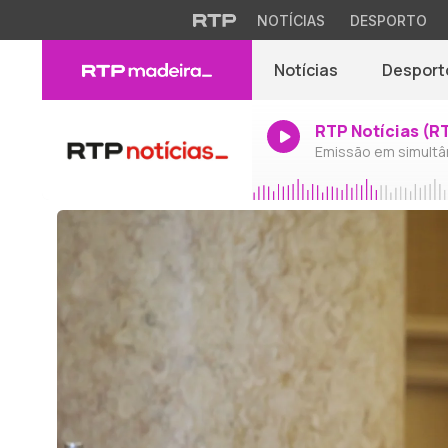
NOTÍCIAS
DESPORTO
Notícias
Desport
RTP Notícias (R
Emissão em simultâ