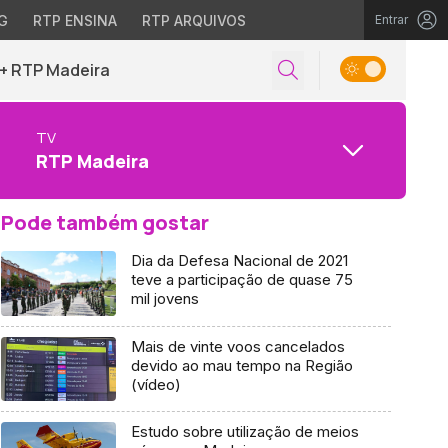
G
RTP ENSINA
RTP ARQUIVOS
Entrar
+ RTP Madeira
TV
RTP Madeira
Pode também gostar
Dia da Defesa Nacional de 2021
teve a participação de quase 75
mil jovens
Mais de vinte voos cancelados
devido ao mau tempo na Região
(vídeo)
Estudo sobre utilização de meios