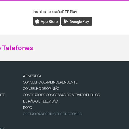
Instale a aplicação
RTP Play
ebook da RTP Madeira
nstagram da RTP Madeira
 Telefones
A EMPRESA
CONSELHO GERAL INDEPENDENTE
CONSELHO DE OPINIÃO
NTE
CONTRATO DE CONCESSÃO DO SERVIÇO PÚBLICO
DE RÁDIO E TELEVISÃO
RGPD
GESTÃO DAS DEFINIÇÕES DE COOKIES
026