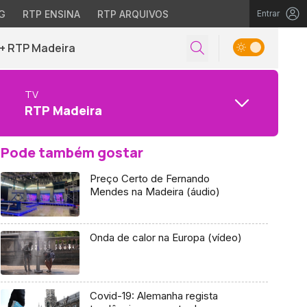
G
RTP ENSINA
RTP ARQUIVOS
Entrar
+ RTP Madeira
TV
RTP Madeira
Pode também gostar
Preço Certo de Fernando
Mendes na Madeira (áudio)
Onda de calor na Europa (vídeo)
Covid-19: Alemanha regista