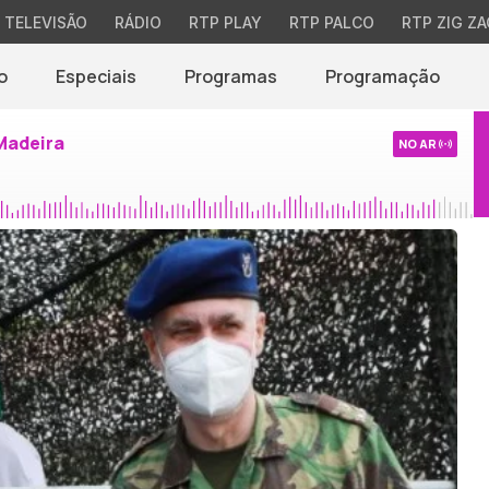
TELEVISÃO
RÁDIO
RTP PLAY
RTP PALCO
RTP ZIG ZA
o
Especiais
Programas
Programação
Madeira
NO AR