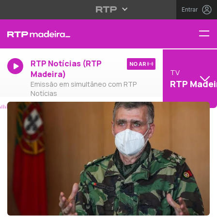
Entrar
RTP Notícias (RTP
NO AR
TV
Madeira)
RTP Madei
Emissão em simultâneo com RTP
Notícias