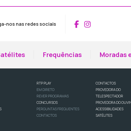
Aceder ao Fac
Aceder ao I
ga-nos nas redes sociais
atélites
Frequências
Moradas e
RTP PLAY
CONTACTOS
EM DIRETO
PROVEDORA DO
REVER PROGRAMAS
TELESPECTADOR
CONCURSOS
PROVEDORA DO OUVI
S
PERGUNTAS FREQUENTES
ACESSIBILIDADES
CONTACTOS
SATÉLITES