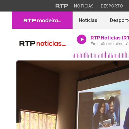
NOTÍCIAS
DESPORTO
Notícias
Desport
RTP Notícias (R
Emissão em simultâ