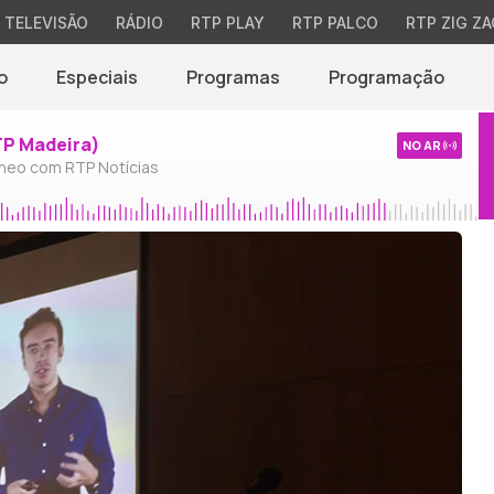
TELEVISÃO
RÁDIO
RTP PLAY
RTP PALCO
RTP ZIG ZA
o
Especiais
Programas
Programação
TP Madeira)
NO AR
neo com RTP Notícias