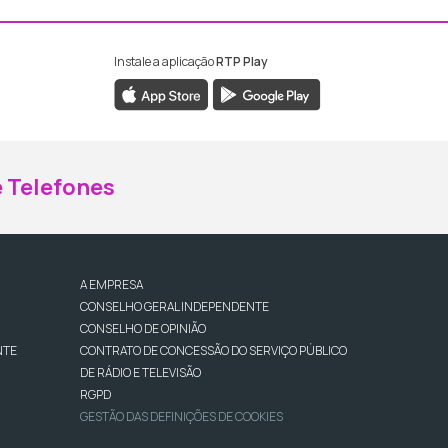
Instale a aplicação
RTP Play
ebook da RTP Madeira
nstagram da RTP Madeira
 Telefones
A EMPRESA
CONSELHO GERAL INDEPENDENTE
CONSELHO DE OPINIÃO
NTE
CONTRATO DE CONCESSÃO DO SERVIÇO PÚBLICO
DE RÁDIO E TELEVISÃO
RGPD
GESTÃO DAS DEFINIÇÕES DE COOKIES