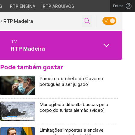
G
RTP ENSINA
RTP ARQUIVOS
Entrar
+ RTP Madeira
TV
RTP Madeira
Pode também gostar
Primeiro ex-chefe do Governo
português a ser julgado
Mar agitado dificulta buscas pelo
corpo do turista alemão (vídeo)
Limitações impostas a enclave