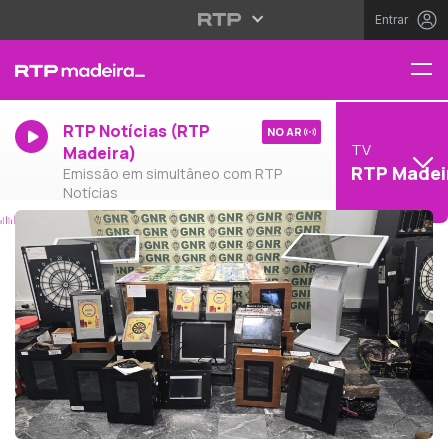
Entrar
RTP Notícias (RTP
NO AR
TV
Madeira)
RTP Madei
Emissão em simultâneo com RTP
Notícias