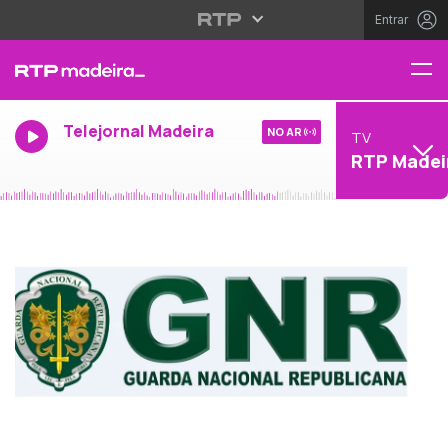
Entrar
Telejornal Madeira
NO AR
TV
RTP Madei