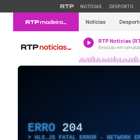
NOTÍCIAS
DESPORTO
Notícias
Desport
RTP Notícias (R
Emissão em simultâ
ERRO
204
HLS.JS FATAL ERROR - NETWORK E