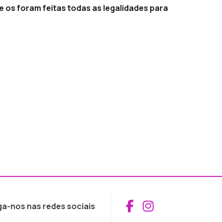
e os foram feitas todas as legalidades para
Aceder ao Fac
Aceder ao I
ga-nos nas redes sociais