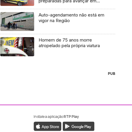
preparadas para avançar em
casos suspeitos
Auto-agendamento não está em
vigor na Região
Homem de 75 anos morre
atropelado pela própria viatura
PUB
Instale a aplicação
RTP Play
ebook da RTP Madeira
nstagram da RTP Madeira