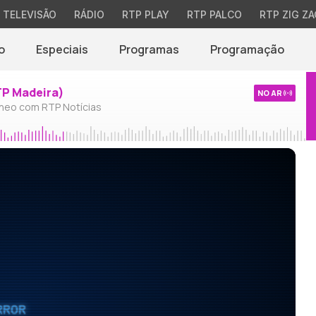
TELEVISÃO
RÁDIO
RTP PLAY
RTP PALCO
RTP ZIG ZA
o
Especiais
Programas
Programação
TP Madeira)
NO AR
neo com RTP Notícias
RROR