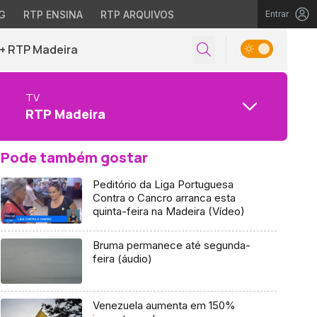
G
RTP ENSINA
RTP ARQUIVOS
Entrar
+ RTP Madeira
TV
RTP Madeira
Pode também gostar
Peditório da Liga Portuguesa
Contra o Cancro arranca esta
quinta-feira na Madeira (Vídeo)
Bruma permanece até segunda-
feira (áudio)
Venezuela aumenta em 150%