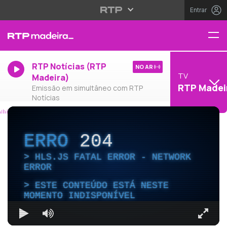
Entrar
RTP Notícias (RTP
NO AR
TV
Madeira)
RTP Madei
Emissão em simultâneo com RTP
Notícias
ERRO
204
HLS.JS FATAL ERROR - NETWORK
ERROR
ESTE CONTEÚDO ESTÁ NESTE
MOMENTO INDISPONÍVEL