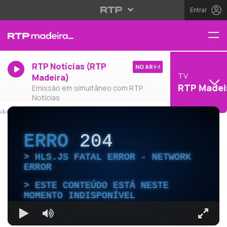
Entrar
RTP Notícias (RTP
NO AR
TV
Madeira)
RTP Madei
Emissão em simultâneo com RTP
Notícias
ERRO
204
HLS.JS FATAL ERROR - NETWORK
ERROR
ESTE CONTEÚDO ESTÁ NESTE
MOMENTO INDISPONÍVEL