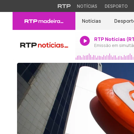
NOTÍCIAS
DESPORTO
Notícias
Desport
RTP Notícias (R
Emissão em simultâ