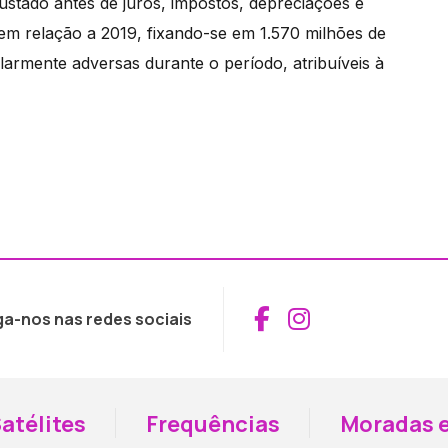
ustado antes de juros, impostos, depreciações e
m relação a 2019, fixando-se em 1.570 milhões de
larmente adversas durante o período, atribuíveis à
Aceder ao Fac
Aceder ao I
ga-nos nas redes sociais
atélites
Frequências
Moradas e