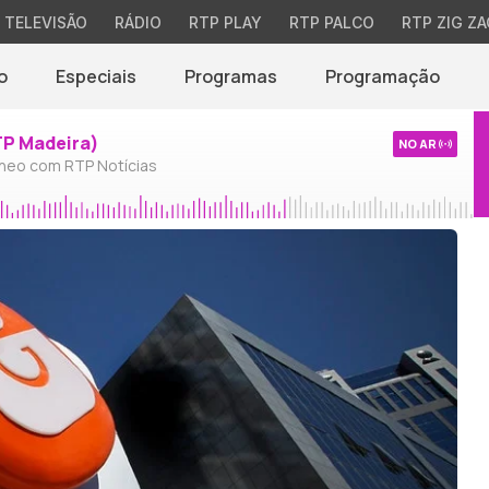
TELEVISÃO
RÁDIO
RTP PLAY
RTP PALCO
RTP ZIG ZA
o
Especiais
Programas
Programação
TP Madeira)
NO AR
neo com RTP Notícias