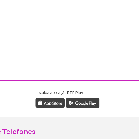
Instale a aplicação
RTP Play
ebook da RTP Madeira
nstagram da RTP Madeira
 Telefones