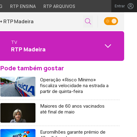
G
RTP ENSINA
RTP ARQUIVOS
Entrar
+ RTP Madeira
TV
RTP Madeira
Pode também gostar
Operação «Risco Mínimo»
fiscaliza velocidade na estrada a
partir de quinta-feira
Maiores de 60 anos vacinados
até final de maio
Euromilhões garante prémio de