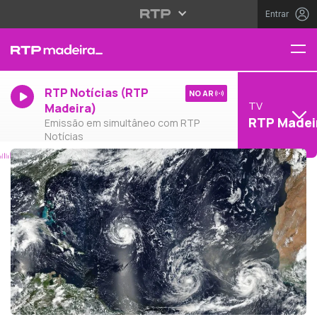
Entrar
RTP Notícias (RTP
NO AR
TV
Madeira)
RTP Madei
Emissão em simultâneo com RTP
Notícias