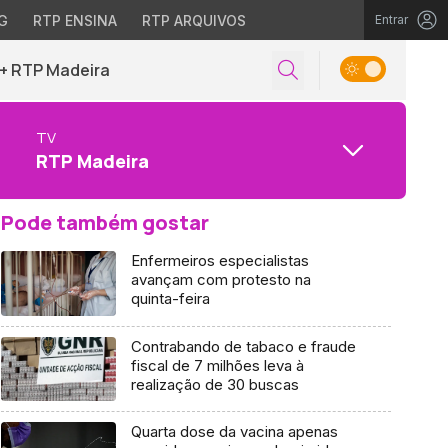
G
RTP ENSINA
RTP ARQUIVOS
Entrar
+ RTP Madeira
TV
RTP Madeira
Pode também gostar
Enfermeiros especialistas
avançam com protesto na
quinta-feira
Contrabando de tabaco e fraude
fiscal de 7 milhões leva à
realização de 30 buscas
Quarta dose da vacina apenas