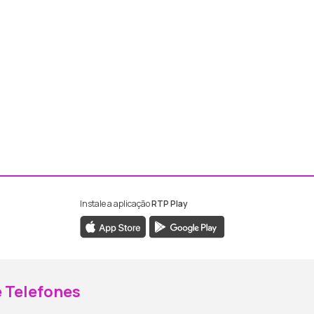
Instale a aplicação
RTP Play
ebook da RTP Madeira
nstagram da RTP Madeira
 Telefones