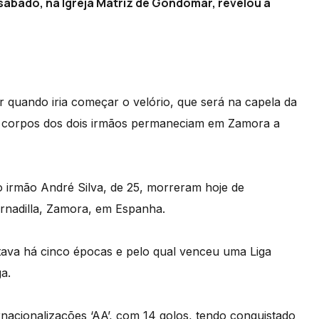
 sábado, na Igreja Matriz de Gondomar, revelou à
r quando iria começar o velório, que será na capela da
os corpos dos dois irmãos permaneciam em Zamora a
o irmão André Silva, de 25, morreram hoje de
rnadilla, Zamora, em Espanha.
tava há cinco épocas e pelo qual venceu uma Liga
a.
nacionalizações ‘AA’, com 14 golos, tendo conquistado