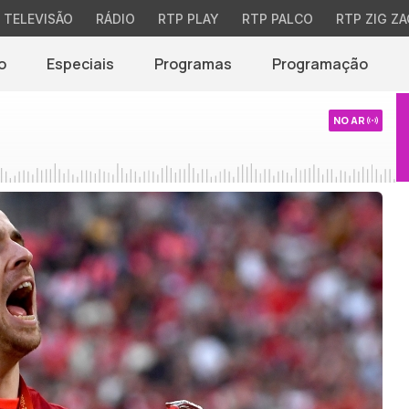
TELEVISÃO
RÁDIO
RTP PLAY
RTP PALCO
RTP ZIG ZA
o
Especiais
Programas
Programação
NO AR