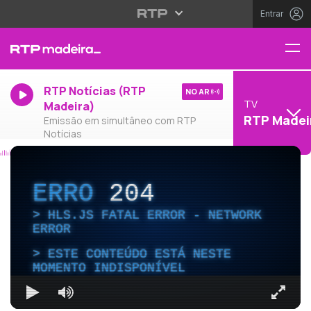
Entrar
RTP Notícias (RTP
NO AR
TV
Madeira)
RTP Madei
Emissão em simultâneo com RTP
Notícias
ERRO
204
HLS.JS FATAL ERROR - NETWORK
ERROR
ESTE CONTEÚDO ESTÁ NESTE
MOMENTO INDISPONÍVEL