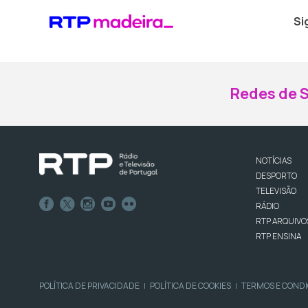
Si
Redes de S
NOTÍCIAS
DESPORTO
TELEVISÃO
RÁDIO
RTP ARQUIVO
RTP ENSINA
POLÍTICA DE PRIVACIDADE
POLÍTICA DE COOKIES
TERMOS E COND
|
|