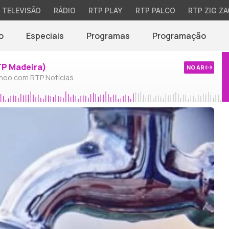
TELEVISÃO
RÁDIO
RTP PLAY
RTP PALCO
RTP ZIG ZA
o
Especiais
Programas
Programação
TP Madeira)
NO AR
neo com RTP Notícias