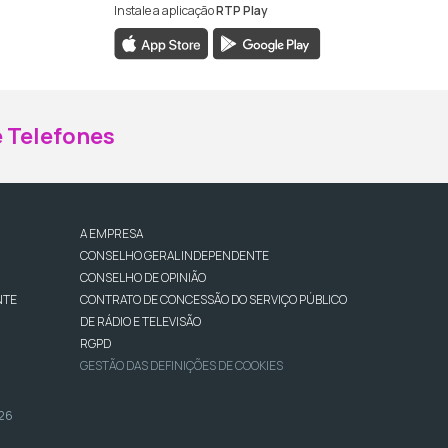
Instale a aplicação
RTP Play
ebook da RTP Madeira
nstagram da RTP Madeira
 Telefones
A EMPRESA
CONSELHO GERAL INDEPENDENTE
CONSELHO DE OPINIÃO
NTE
CONTRATO DE CONCESSÃO DO SERVIÇO PÚBLICO
DE RÁDIO E TELEVISÃO
RGPD
GESTÃO DAS DEFINIÇÕES DE COOKIES
026