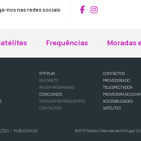
Aceder ao Fac
Aceder ao I
ga-nos nas redes sociais
atélites
Frequências
Moradas e
RTP PLAY
CONTACTOS
EM DIRETO
PROVEDORA DO
REVER PROGRAMAS
TELESPECTADOR
CONCURSOS
PROVEDORA DO OUVI
S
PERGUNTAS FREQUENTES
ACESSIBILIDADES
CONTACTOS
SATÉLITES
IÇÕES
PUBLICIDADE
© RTP, Rádio e Televisão de Portugal 2
|