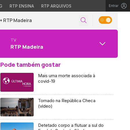
G
RTP ENSINA
RTP ARQUIVOS
Entrar
+ RTP Madeira
TV
RTP Madeira
Pode também gostar
Mais uma morte associada à
covid-19
Tornado na República Checa
(vídeo)
Detetado corpo a flutuar a sul do