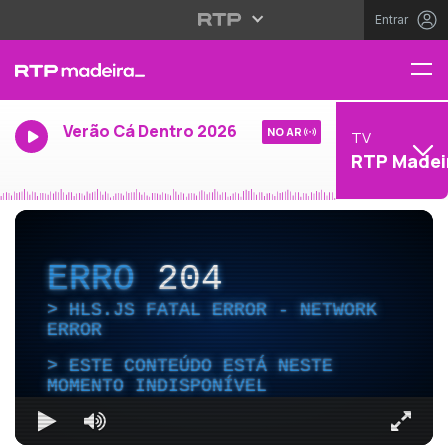
Entrar
Verão Cá Dentro 2026
NO AR
TV
RTP Madei
ERRO
204
HLS.JS FATAL ERROR - NETWORK
ERROR
ESTE CONTEÚDO ESTÁ NESTE
MOMENTO INDISPONÍVEL