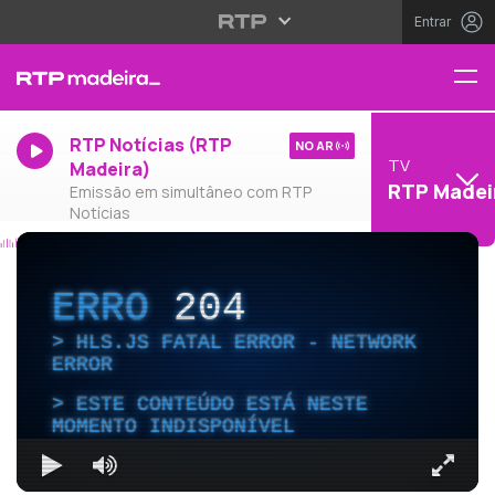
Entrar
RTP Notícias (RTP
NO AR
TV
Madeira)
RTP Madei
Emissão em simultâneo com RTP
Notícias
ERRO
204
HLS.JS FATAL ERROR - NETWORK
ERROR
ESTE CONTEÚDO ESTÁ NESTE
MOMENTO INDISPONÍVEL