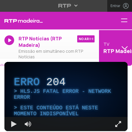
Entrar
RTP Notícias (RTP
NO AR
TV
Madeira)
RTP Madei
Emissão em simultâneo com RTP
Notícias
ERRO
204
HLS.JS FATAL ERROR - NETWORK
ERROR
ESTE CONTEÚDO ESTÁ NESTE
MOMENTO INDISPONÍVEL