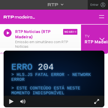
Entrar
RTP Notícias (RTP
NO AR
TV
Madeira)
RTP Madei
Emissão em simultâneo com RTP
Notícias
ERRO
204
HLS.JS FATAL ERROR - NETWORK
ERROR
ESTE CONTEÚDO ESTÁ NESTE
MOMENTO INDISPONÍVEL