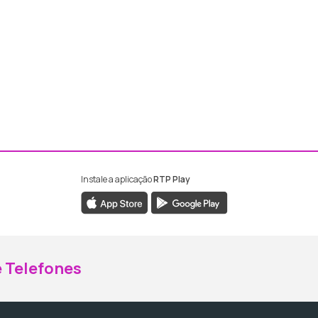
Instale a aplicação
RTP Play
ebook da RTP Madeira
nstagram da RTP Madeira
 Telefones