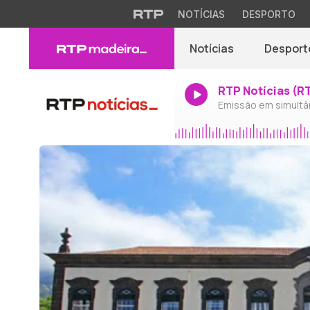
NOTÍCIAS
DESPORTO
Notícias
Desport
RTP Notícias (R
Emissão em simultâ