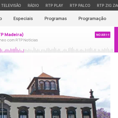
TELEVISÃO
RÁDIO
RTP PLAY
RTP PALCO
RTP ZIG ZA
o
Especiais
Programas
Programação
TP Madeira)
NO AR
neo com RTP Notícias