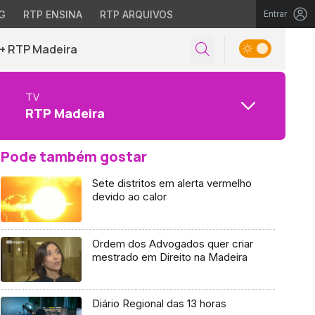
G
RTP ENSINA
RTP ARQUIVOS
Entrar
+ RTP Madeira
TV
RTP Madeira
Pode também gostar
Sete distritos em alerta vermelho
devido ao calor
Ordem dos Advogados quer criar
mestrado em Direito na Madeira
Diário Regional das 13 horas